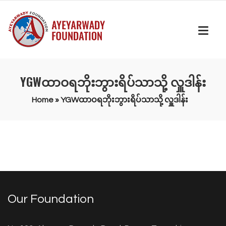
YGWထာဝရဘိုးဘွားရိပ်သာသို့ လှူဒါန်း
Home
»
YGWထာဝရဘိုးဘွားရိပ်သာသို့ လှူဒါန်း
Our Foundation