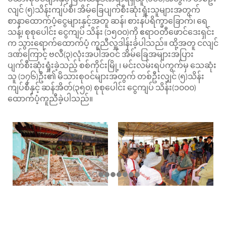
လျင် (၅)သိန်းကျပ်စီ၊ အိမ်ခြေပျက်စီးဆုံးရှုံးသူများအတွက်
စာနာထောက်ပံ့ငွေများနှင့်အတူ ဆန်၊ စားနပ်ရိက္ခာခြောက်၊ ရေ
သန့်၊ စုစုပေါင်း ငွေကျပ် သိန်း (၁၅၀၀)ကို ဧရာဝတီဖောင်ဒေးရှင်း
က သွားရောက်ထောက်ပံ့ ကူညီလှူဒါန်းခဲ့ပါသည်။ ထို့အတူ ငလျင်
ဒဏ်ကြောင့် ဗလီ(၃)လုံးအပါအဝင် အိမ်ခြေအများအပြား
ပျက်စီးဆုံးရှုံးခဲ့သည့် စစ်ကိုင်းမြို့၊ မင်းလမ်းရပ်ကွက်မှ သေဆုံး
သူ (၁၇၆)ဦး၏ မိသားစုဝင်များအတွက် တစ်ဦးလျှင် (၅)သိန်း
ကျပ်စီနှင့် ဆန်အိတ်(၃၅၀) စုစုပေါင်း ငွေကျပ် သိန်း(၁၀၀၀)
ထောက်ပံ့ကူညီခဲ့ပါသည်။