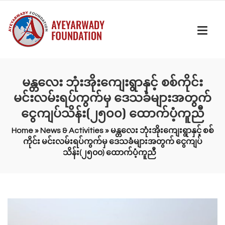
မန္တလေး ဘုံးအိုးကျေးရွာနှင့် စစ်ကိုင်း
မင်းလမ်းရပ်ကွက်မှ ဒေသခံများအတွက်
ငွေကျပ်သိန်း(၂၅၀၀) ထောက်ပံ့ကူညီ
Home
»
News & Activities
»
မန္တလေး ဘုံးအိုးကျေးရွာနှင့် စစ်
ကိုင်း မင်းလမ်းရပ်ကွက်မှ ဒေသခံများအတွက် ငွေကျပ်
သိန်း(၂၅၀၀) ထောက်ပံ့ကူညီ