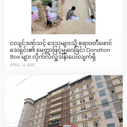
ငလျင်ဒဏ်သင့် ဒေသများသို့ ဧရာဝတီဖောင်
ဒေးရှင်း၏ မေတ္တာဖြင့်မျှဝေခြင်း Donation
Box များ လိုက်လံလှူဒါန်းပေးလျက်ရှိ
APRIL 12, 2025