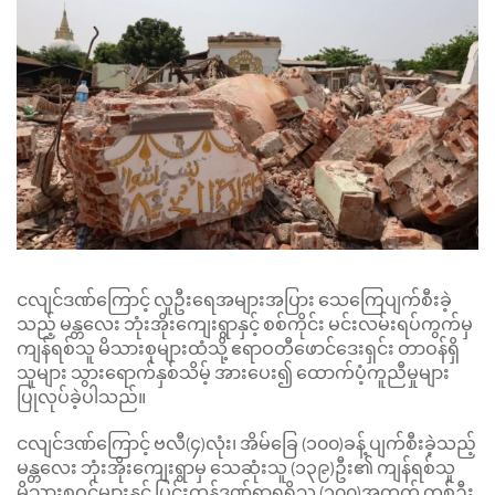
ငလျင်ဒဏ်ကြောင့် လူဦးရေအများအပြား သေကြေပျက်စီးခဲ့
သည့် မန္တလေး ဘုံးအိုးကျေးရွာနှင့် စစ်ကိုင်း မင်းလမ်းရပ်ကွက်မှ
ကျန်ရစ်သူ မိသားစုများထံသို့ ဧရာဝတီဖောင်ဒေးရှင်း တာဝန်ရှိ
သူများ သွားရောက်နှစ်သိမ့် အားပေး၍ ထောက်ပံ့ကူညီမှုများ
ပြုလုပ်ခဲ့ပါသည်။
ငလျင်ဒဏ်ကြောင့် ဗလီ(၄)လုံး၊ အိမ်ခြေ (၁၀၀)ခန့် ပျက်စီးခဲ့သည့်
မန္တလေး ဘုံးအိုးကျေးရွာမှ သေဆုံးသူ (၁၃၉)ဦး၏ ကျန်ရစ်သူ
မိသားစုဝင်များနှင့် ပြင်းထန်ဒဏ်ရာရရှိသူ (၁၀၀)အတွက် တစ်ဦး