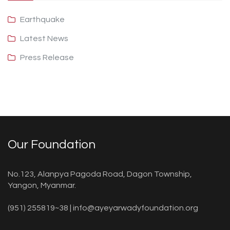
Earthquake
Latest News
Press Release
Our Foundation
No.123, Alanpya Pagoda Road, Dagon Township,
Yangon, Myanmar.
(951) 255819~38 |
info@ayeyarwadyfoundation.org