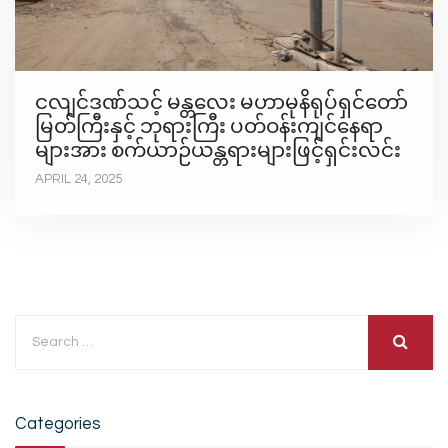
ငလျင်ဒဏ်သင့် မန္တလေး မဟာမုနိရုပ်ရှင်တော်
မြတ်ကြီးနှင့် ဘုရားကြီး ပတ်ဝန်းကျင်နေရာ
များအား စက်ယာဉ်ယန္တရားများဖြင့်ရှင်းလင်း
APRIL 24, 2025
Categories