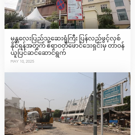
မန္တလေးပြည်သူ့ဆေးရုံကြီး ပြန်လည်ဖွင့်လှစ်
နိုင်ရန်အတွက် ဧရာဝတီဖောင်ဒေးရှင်းမှ တာဝန်
ယူပြင်ဆင်ဆောင်ရွက်
MAY 10, 2025