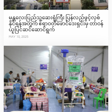
မန္တလေးပြည်သူ့ဆေးရုံကြီး ပြန်လည်ဖွင့်လှစ်
နိုင်ရန်အတွက် ဧရာဝတီဖောင်ဒေးရှင်းမှ တာဝန်
ယူပြင်ဆင်ဆောင်ရွက်
MAY 10, 2025