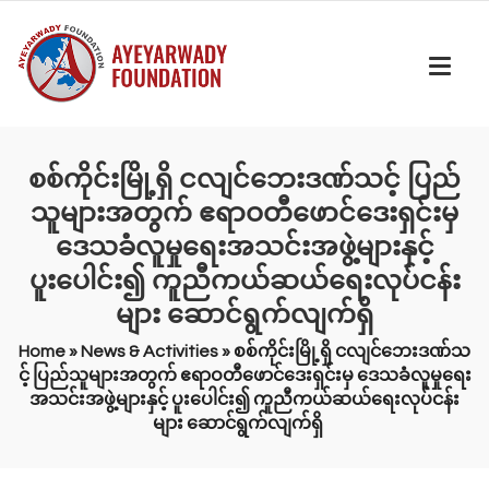
စစ်ကိုင်းမြို့ရှိ ငလျင်ဘေးဒဏ်သင့် ပြည်
သူများအတွက် ဧရာဝတီဖောင်ဒေးရှင်းမှ
ဒေသခံလူမှုရေးအသင်းအဖွဲ့များနှင့်
ပူးပေါင်း၍ ကူညီကယ်ဆယ်ရေးလုပ်ငန်း
များ ဆောင်ရွက်လျက်ရှိ
Home
»
News & Activities
»
စစ်ကိုင်းမြို့ရှိ ငလျင်ဘေးဒဏ်သ
င့် ပြည်သူများအတွက် ဧရာဝတီဖောင်ဒေးရှင်းမှ ဒေသခံလူမှုရေး
အသင်းအဖွဲ့များနှင့် ပူးပေါင်း၍ ကူညီကယ်ဆယ်ရေးလုပ်ငန်း
များ ဆောင်ရွက်လျက်ရှိ