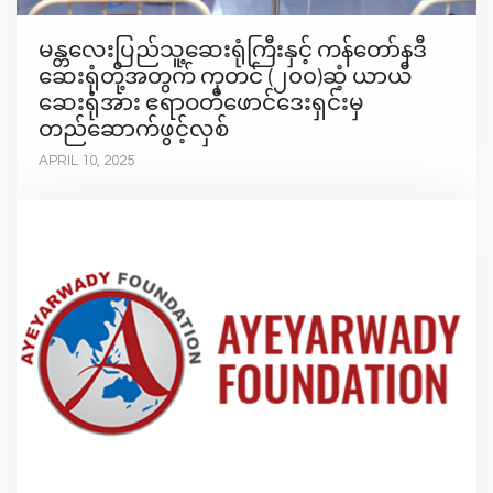
မန္တလေးပြည်သူ့ဆေးရုံကြီးနှင့် ကန်တော်နဒီ
ဆေးရုံတို့အတွက် ကုတင် (၂၀၀)ဆံ့ ယာယီ
ဆေးရုံအား ဧရာဝတီဖောင်ဒေးရှင်းမှ
တည်ဆောက်ဖွင့်လှစ်
APRIL 10, 2025