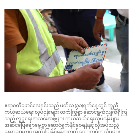
ဧရာဝတီဖောင်ဒေးရှင်းသည် မတ်လ (၃၁)ရက်နေ့ တွင် ကူညီ
ကယ်ဆယ်ရေး လုပ်ငန်းများ တက်ကြွစွာ ဆောင်ရွက်လျက်ရှိကြ
သည့် လူမှုရေးအသင်းအဖွဲ့များ ကယ်ဆယ်ရေးလုပ်ငန်းများ
အဆင်ပြေချောမွေ့စွာ ဆောင်ရွက်နိုင်စေရန်နှင့် လိုအပ်သည့်
နေရာများတွင် အသုံးပြုနိုင်ရန်အတွက် ထောက်ပံ့ကူညီမှုများ