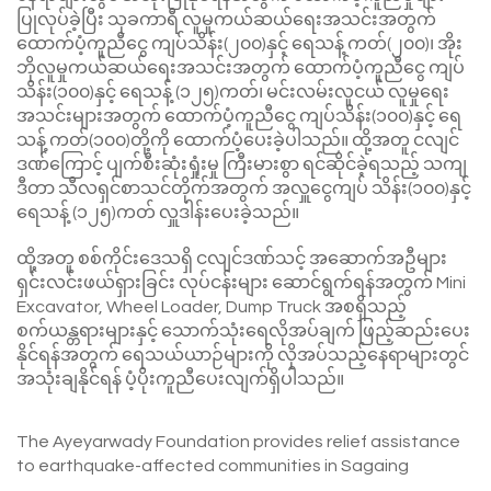
ပြုလုပ်ခဲ့ပြီး သုခကာရီ လူမှုကယ်ဆယ်ရေးအသင်းအတွက်
ထောက်ပံ့ကူညီငွေ ကျပ်သိန်း(၂၀၀)နှင့် ရေသန့် ကတ်(၂၀၀)၊ အိုး
ဘိုလူမှုကယ်ဆယ်ရေးအသင်းအတွက် ထောက်ပံ့ကူညီငွေ ကျပ်
သိန်း(၁၀၀)နှင့် ရေသန့် (၁၂၅)ကတ်၊ မင်းလမ်းလူငယ် လူမှုရေး
အသင်းများအတွက် ထောက်ပံ့ကူညီငွေ ကျပ်သိန်း(၁၀၀)နှင့် ရေ
သန့် ကတ်(၁၀၀)တို့ကို ထောက်ပံ့ပေးခဲ့ပါသည်။ ထို့အတူ ငလျင်
ဒဏ်ကြောင့် ပျက်စီးဆုံးရှုံးမှု ကြီးမားစွာ ရင်ဆိုင်ခဲ့ရသည့် သကျ
ဒီတာ သီလရှင်စာသင်တိုက်အတွက် အလှူငွေကျပ် သိန်း(၁၀၀)နှင့်
ရေသန့် (၁၂၅)ကတ် လှူဒါန်းပေးခဲ့သည်။
ထို့အတူ စစ်ကိုင်းဒေသရှိ ငလျင်ဒဏ်သင့် အဆောက်အဦများ
ရှင်းလင်းဖယ်ရှားခြင်း လုပ်ငန်းများ ဆောင်ရွက်ရန်အတွက် Mini
Excavator, Wheel Loader, Dump Truck အစရှိသည့်
စက်ယန္တရားများနှင့် သောက်သုံးရေလိုအပ်ချက် ဖြည့်ဆည်းပေး
နိုင်ရန်အတွက် ရေသယ်ယာဉ်များကို လိုအပ်သည့်နေရာများတွင်
အသုံးချနိုင်ရန် ပံ့ပိုးကူညီပေးလျက်ရှိပါသည်။
The Ayeyarwady Foundation provides relief assistance
to earthquake-affected communities in Sagaing