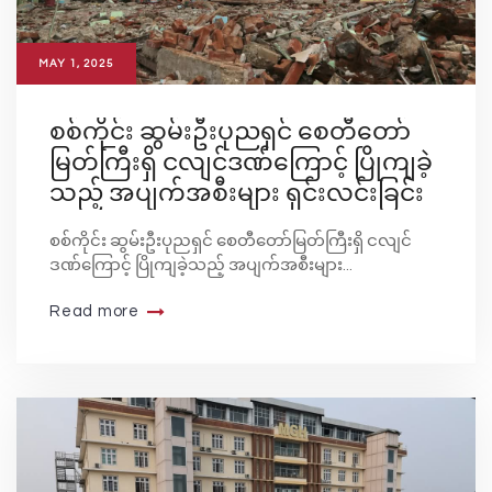
MAY 1, 2025
စစ်ကိုင်း ဆွမ်းဦးပုညရှင် စေတီတော်
မြတ်ကြီးရှိ ငလျင်ဒဏ်ကြောင့် ပြိုကျခဲ့
သည့် အပျက်အစီးများ ရှင်းလင်းခြင်း
စစ်ကိုင်း ဆွမ်းဦးပုညရှင် စေတီတော်မြတ်ကြီးရှိ ငလျင်
ဒဏ်ကြောင့် ပြိုကျခဲ့သည့် အပျက်အစီးများ...
Read more