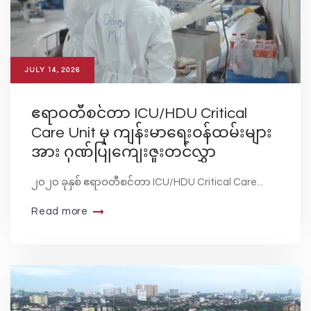
JULY 14, 2026
ဧရာဝတီစင်တာ ICU/HDU Critical
Care Unit မှ ကျန်းမာရေးဝန်ထမ်းများ
အား ဂုဏ်ပြုကျေးဇူးတင်လွှာ
၂၀၂၀ ခုနှစ် ဧရာဝတီစင်တာ ICU/HDU Critical Care...
Read more