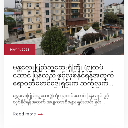
MAY 1, 2025
မန္တလေးပြည်သူ့ဆေးရုံကြီး (၉)ထပ်
ဆောင် ပြန်လည် ဖွင့်လှစ်နိုင်ရန်အတွက်
ဧရာဝတီဖောင်ဒေးရှင်းက ဆက်လက်
တာဝန်ယူ ဆောင်ရွက်ပေးလျက်ရှိ
မန္တလေးပြည်သူ့ဆေးရုံကြီး (၉)ထပ်ဆောင် ပြန်လည် ဖွင့်
လှစ်နိုင်ရန်အတွက် အပျက်အစီးများ ရှင်းလင်းခြင်း၊...
Read more