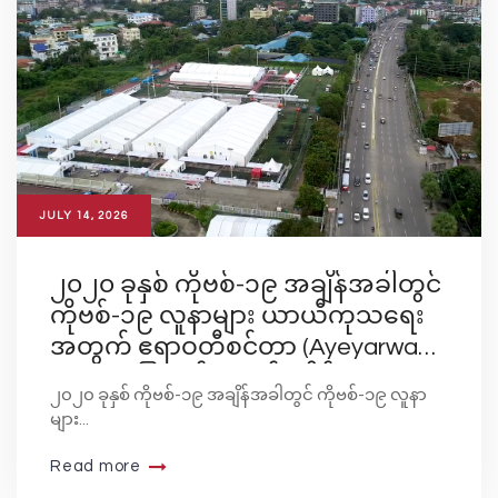
JULY 14, 2026
၂၀၂၀ ခုနှစ် ကိုဗစ်-၁၉ အချိန်အခါတွင်
ကိုဗစ်-၁၉ လူနာများ ယာယီကုသရေး
အတွက် ဧရာဝတီစင်တာ (Ayeyarwady
Center) ပြုလုပ်ခဲ့သည့် ပုံရိပ်များ
၂၀၂၀ ခုနှစ် ကိုဗစ်-၁၉ အချိန်အခါတွင် ကိုဗစ်-၁၉ လူနာ
များ...
Read more