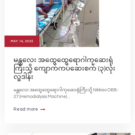
MAY 14, 2025
မန္တလေး အထွေထွေရောဂါကုဆေးရုံ
ကြီးသို့ ကျောက်ကပ်ဆေးစက် (၃)လုံး
လှူဒါန်း
မန္တလေး အထွေထွေရောဂါကုဆေးရုံကြီးသို့ Nikkiso DBB-
27 (Hemodialysis Machine)...
Read more