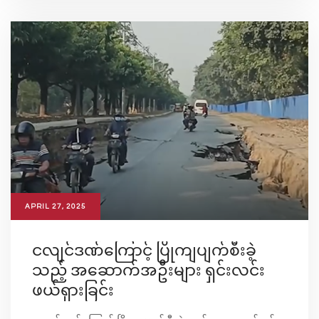
APRIL 27, 2025
ငလျင်ဒဏ်ကြောင့် ပြိုကျပျက်စီးခဲ့
သည့် အဆောက်အဦးများ ရှင်းလင်း
ဖယ်ရှားခြင်း