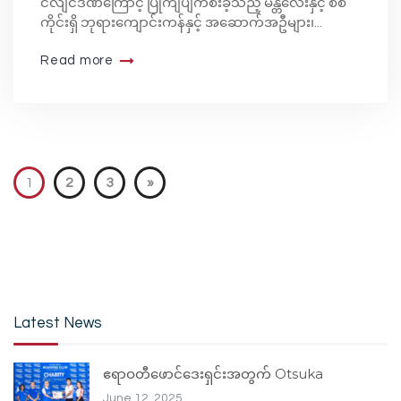
ငလျင်ဒဏ်ကြောင့် ပြိုကျပျက်စီးခဲ့သည့် မန္တလေးနှင့် စစ်
ကိုင်းရှိ ဘုရားကျောင်းကန်နှင့် အဆောက်အဦများ၊...
Read more
1
2
3
»
Latest News
ဧရာဝတီဖောင်ဒေးရှင်းအတွက် Otsuka
June 12, 2025