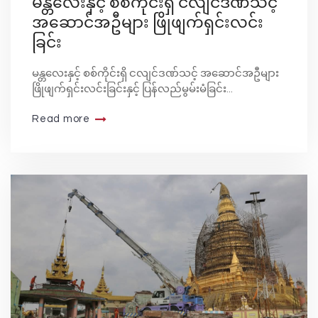
မန္တလေးနှင့် စစ်ကိုင်းရှိ ငလျင်ဒဏ်သင့်
အဆောင်အဦများ ဖြိုဖျက်ရှင်းလင်း
ခြင်း
မန္တလေးနှင့် စစ်ကိုင်းရှိ ငလျင်ဒဏ်သင့် အဆောင်အဦများ
ဖြိုဖျက်ရှင်းလင်းခြင်းနှင့် ပြန်လည်မွမ်းမံခြင်း...
Read more