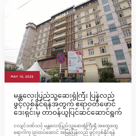
MAY 10, 2025
မန္တလေးပြည်သူ့ဆေးရုံကြီး ပြန်လည်
ဖွင့်လှစ်နိုင်ရန်အတွက် ဧရာဝတီဖောင်
ဒေးရှင်းမှ တာဝန်ယူပြင်ဆင်ဆောင်ရွက်
ငလျင်ဒဏ်‌သင့် မန္တလေးပြည်သူ့ဆေးရုံကြီးရှိ အထွေထွေ
ရောဂါကု (၉)ထပ်ဆောင် အမြန်ပြန်လည် ဖွင့်လှစ်နိုင်ရန်