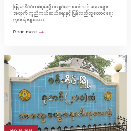
(၁၆,၁၆၅,၂၀၀) အား လှူဒါန်း
မြန်မာနိုင်ငံတစ်ဝှမ်းရှိ ငလျင်ဘေးဒဏ်သင့် ဒေသများ
အတွက် ကူညီကယ်ဆယ်ရေးနှင့် ပြန်လည်ထူထောင်ရေး
လုပ်ငန်းများအား...
Read more
MAY 19, 2025