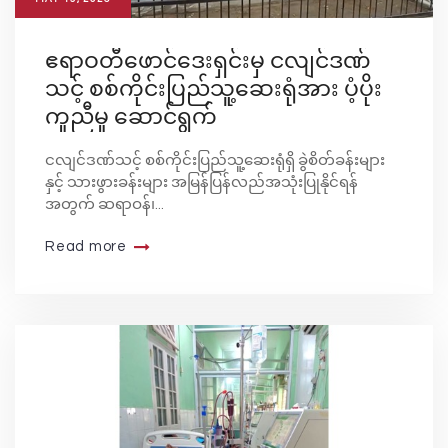
ဧရာဝတီဖောင်ဒေးရှင်းမှ ငလျင်ဒဏ်
သင့် စစ်ကိုင်းပြည်သူ့ဆေးရုံအား ပံ့ပိုး
ကူညီမှု ဆောင်ရွက်
ငလျင်ဒဏ်သင့် စစ်ကိုင်းပြည်သူ့ဆေးရုံရှိ ခွဲစိတ်ခန်းများ
နှင့် သားဖွားခန်းများ အမြန်ပြန်လည်အသုံးပြုနိုင်ရန်
အတွက် ဆရာဝန်၊...
Read more